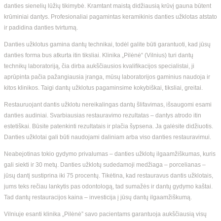
danties sienelių lūžių tikimybė. Kramtant maistą didžiausią krūvį gauna būtent
krūminiai dantys. Profesionaliai pagamintas keramikinis danties užklotas atstato
ir padidina danties tvirtumą.
Danties užklotus gamina dantų technikai, todėl galite būti garantuoti, kad jūsų
danties forma bus atkurta itin tiksliai. Klinika „Pilėnė“ (Vilnius) turi dantų
technikų laboratoriją, čia dirba aukščiausios kvalifikacijos specialistai, ji
aprūpinta pačia pažangiausia įranga, mūsų laboratorijos gaminius naudoja ir
kitos klinikos. Taigi dantų užklotus pagaminsime kokybiškai, tiksliai, greitai.
Restauruojant dantis užklotu nereikalingas dantų šlifavimas, išsaugomi esami
danties audiniai. Svarbiausias restauravimo rezultatas – dantys atrodo itin
estetiškai. Būsite patenkinti rezultatais ir plačia šypsena. Ja galėsite didžiuotis.
Danties užklotai gali būti naudojami daliniam arba viso danties restauravimui.
Neabejotinas tokio gydymo privalumas – danties užklotų ilgaamžiškumas, kuris
gali siekti ir 30 metų. Danties užklotų sudedamoji medžiaga – porcelianas –
jūsų dantį sustiprina iki 75 procentų. Tikėtina, kad restauravus dantis užklotais,
jums teks rečiau lankytis pas odontologą, tad sumažės ir dantų gydymo kaštai.
Tad dantų restauracijos kaina – investicija į jūsų dantų ilgaamžiškumą.
Vilniuje esanti klinika „Pilėnė” savo pacientams garantuoja aukščiausią visų