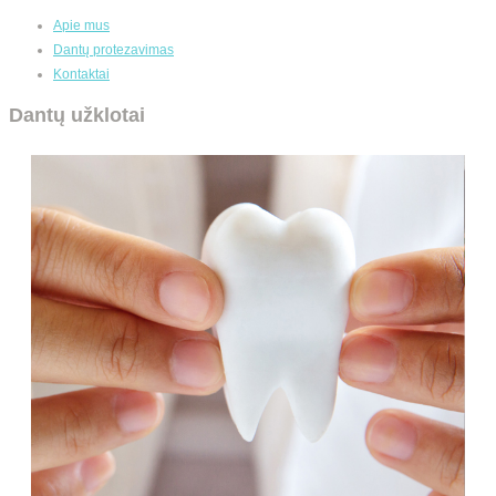
Apie mus
Dantų protezavimas
Kontaktai
Dantų užklotai