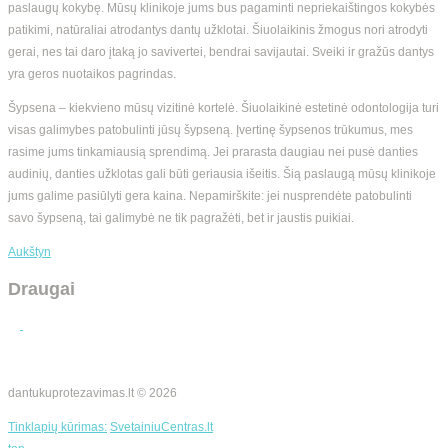
paslaugų kokybę. Mūsų klinikoje jums bus pagaminti nepriekaištingos kokybės
patikimi, natūraliai atrodantys dantų užklotai. Šiuolaikinis žmogus nori atrodyti
gerai, nes tai daro įtaką jo savivertei, bendrai savijautai. Sveiki ir gražūs dantys
yra geros nuotaikos pagrindas.
Šypsena – kiekvieno mūsų vizitinė kortelė. Šiuolaikinė estetinė odontologija turi
visas galimybes patobulinti jūsų šypseną. Įvertinę šypsenos trūkumus, mes
rasime jums tinkamiausią sprendimą. Jei prarasta daugiau nei pusė danties
audinių, danties užklotas gali būti geriausia išeitis. Šią paslaugą mūsų klinikoje
jums galime pasiūlyti gera kaina. Nepamirškite: jei nusprendėte patobulinti
savo šypseną, tai galimybė ne tik pagražėti, bet ir jaustis puikiai.
Aukštyn
Draugai
dantukuprotezavimas.lt © 2026
Tinklapių kūrimas:
SvetainiuCentras.lt