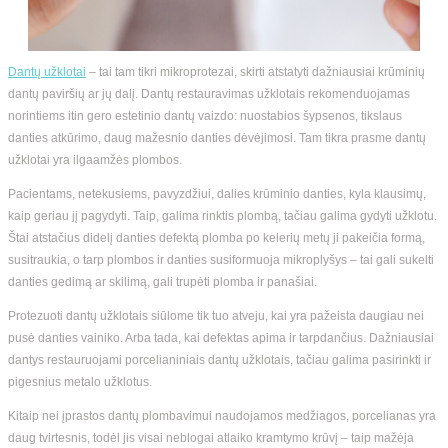
Dantų užklotai
– tai tam tikri mikroprotezai, skirti atstatyti dažniausiai krūminių
dantų paviršių ar jų dalį. Dantų restauravimas užklotais rekomenduojamas
norintiems itin gero estetinio dantų vaizdo: nuostabios šypsenos, tikslaus
danties atkūrimo, daug mažesnio danties dėvėjimosi. Tam tikra prasme dantų
užklotai yra ilgaamžės plombos.
Pacientams, netekusiems, pavyzdžiui, dalies krūminio danties, kyla klausimų,
kaip geriau jį pagydyti. Taip, galima rinktis plombą, tačiau galima gydyti užklotu.
Štai atstačius didelį danties defektą plomba po kelerių metų ji pakeičia formą,
susitraukia, o tarp plombos ir danties susiformuoja mikroplyšys – tai gali sukelti
danties gedimą ar skilimą, gali trupėti plomba ir panašiai.
Protezuoti dantų užklotais siūlome tik tuo atveju, kai yra pažeista daugiau nei
pusė danties vainiko. Arba tada, kai defektas apima ir tarpdančius. Dažniausiai
dantys restauruojami porcelianiniais dantų užklotais, tačiau galima pasirinkti ir
pigesnius metalo užklotus.
Kitaip nei įprastos dantų plombavimui naudojamos medžiagos, porcelianas yra
daug tvirtesnis, todėl jis visai neblogai atlaiko kramtymo krūvį – taip mažėja