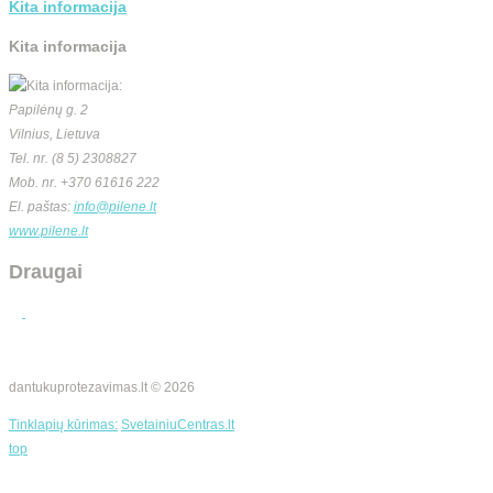
Kita informacija
Kita informacija
Papilėnų g. 2
Vilnius, Lietuva
Tel. nr. (8 5) 2308827
Mob. nr. +370 61616 222
El. paštas:
info@pilene.lt
www.pilene.lt
Draugai
dantukuprotezavimas.lt © 2026
Tinklapių kūrimas:
SvetainiuCentras.lt
top