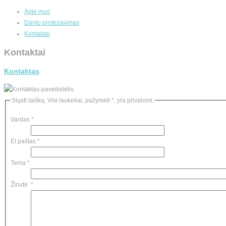
Apie mus
Dantų protezavimas
Kontaktai
Kontaktai
Kontaktas
Siųsti laišką. Visi laukeliai, pažymėti *, yra privalomi.
Vardas
*
El.paštas
*
Tema
*
Žinutė
*