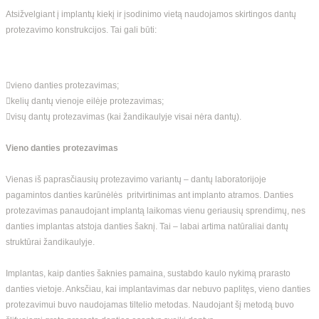
Atsižvelgiant į implantų kiekį ir įsodinimo vietą naudojamos skirtingos dantų
protezavimo konstrukcijos. Tai gali būti:
vieno danties protezavimas;
kelių dantų vienoje eilėje protezavimas;
visų dantų protezavimas (kai žandikaulyje visai nėra dantų).
Vieno danties protezavimas
Vienas iš paprasčiausių protezavimo variantų – dantų laboratorijoje
pagamintos danties karūnėlės pritvirtinimas ant implanto atramos. Danties
protezavimas panaudojant implantą laikomas vienu geriausių sprendimų, nes
danties implantas atstoja danties šaknį. Tai – labai artima natūraliai dantų
struktūrai žandikaulyje.
Implantas, kaip danties šaknies pamaina, sustabdo kaulo nykimą prarasto
danties vietoje. Anksčiau, kai implantavimas dar nebuvo paplitęs, vieno danties
protezavimui buvo naudojamas tiltelio metodas. Naudojant šį metodą buvo