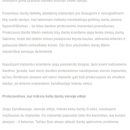
šlifuojami greta prarasto danties esantys sveiki dantys.
Pasirinkus dantų defektų atstatymą implantais yra išsaugomi ir nesugadinami
likę sveiki dantys, mat taikomam metodui nereikalinga gretimų dantų atrama.
Ilgaamžiškumas – tai kitas danties protezavimo implantais pranašumas.
Protezavus dantis tiltelio metodu trijų dantų kramtymo jėga tenka dviejų dantų
šaknims, todėl dėl didelio krūvio palaipsniui tirpsta kaulas, atsiranda kišenės ir
galiausiai tiltelis nebeatlaiko krūvio. Dėl šios priežasties dantų tiltelis
vidutiniškai tarnauja dešimtmetį.
Naudojant implantus kramtymo jėga pasiskirsto tolygiai, tarsi esant natūraliems
dantims. Įprasta, kad vieno danties protezavimui naudojamas vienas implantas,
tačiau išimtiniais atvejais ant vieno implanto gali būti protezuojami du smulkūs
dantys, jei dviems implantams žandikaulyje trūksta vietos.
Protezavimas, kai trūksta kelių dantų vienoje eilėje
Jeigu žandikaulyje, vienoje eilėje, trūksta kelių dantų iš eilės, naudojami
mažiausiai du implantai. Du implantai paprastai laiko tris karūnėles, kai kuriais
atvejais – ir keturias. Tačiau šiuo atveju aktuali dantų apkrovimo problema.