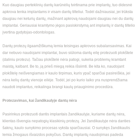
Kuo daugiau perteklinių dantų karūnėlių tvirtinama prie implantų, tuo didesnė
apkrova tenka implantams ir visam dantų tilteliui. Todėl dažniausiai, jei trūksta
daugiau nei keturių dantų, mažinant apkrovą naudojami daugiau nei du dantų
implantai. Geriausiai kramtymo jėgos pasiskirstymą ant implantų ir dantų tiltelio
įvertina gydytojas-odontologas.
Dantų protezų ilgaamžiškumą lemia teisingas apkrovos subalansavimas. Kai
dar nebuvo naudojami implantai, buvo siūloma dantų eilę protezuoti plokštele
(daliniu protezu). Tačiau plokštelė nėra patogi, sukelia problemų kramtant
maistą, kalbant. Be to, ją prieš miegą reikia išsiimti. Be kita ko, naudojant
plokštelę neišvengiamas ir kaulo tirpimas, kuris ypač sparčiai pasireiškia, jei
nėra kelių dantų vienoje eilėje. Todėl, jei po kurio laiko yra nusprendžiama
naudoti implantus, reikalinga brangi kaulų priauginimo procedūra.
Protezavimas, kai žandikaulyje dantų nėra
Pasirinkus protezuoti dantis implantais žandikaulyje, kuriame dantų nėra,
klientas išvengia nepatogių klasikinių protezų. Jei žandikaulyje nėra danties
šaknų, kaulo sunykimo procesas vyksta sparčiausiai. O sunykęs žandikaulis
lemia žmogaus išvaizdos pokyčius. Dantų implantų naudojimas padeda