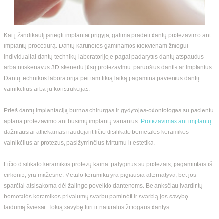
Kai į žandikaulį įsriegti implantai prigyja, galima pradėti dantų protezavimo ant
implantų procedūrą. Dantų karūnėlės gaminamos kiekvienam žmogui
individualiai dantų technikų laboratorijoje pagal padarytus dantų atspaudus
arba nuskenavus 3D skeneriu jūsų protezavimui paruoštus dantis ar implantus.
Dantų technikos laboratorija per tam tikrą laiką pagamina pavienius dantų
vainikėlius arba jų konstrukcijas.
Prieš dantų implantaciją burnos chirurgas ir gydytojas-odontologas su pacientu
aptaria protezavimo ant būsimų implantų variantus.
Protezavimas ant implantų
dažniausiai atliekamas naudojant ličio disilikato bemetalės keramikos
vainikėlius ar protezus, pasižyminčius tvirtumu ir estetika.
Ličio disilikato keramikos protezų kaina, palyginus su protezais, pagamintais iš
cirkonio, yra mažesnė. Metalo keramika yra pigiausia alternatyva, bet jos
sparčiai atsisakoma dėl žalingo poveikio dantenoms. Be anksčiau įvardintų
bemetalės keramikos privalumų svarbu paminėti ir svarbią jos savybę –
laidumą šviesai. Tokią savybę turi ir natūralūs žmogaus dantys.