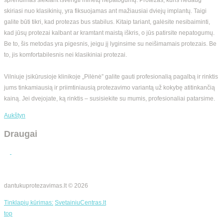
skiriasi nuo klasikinių, yra fiksuojamas ant mažiausiai dviejų implantų. Taigi
galite būti tikri, kad protezas bus stabilus. Kitaip tariant, galėsite nesibaiminti,
kad jūsų protezai kalbant ar kramtant maistą iškris, o jūs patirsite nepatogumų.
Be to, šis metodas yra pigesnis, jeigu jį lyginsime su neišimamais protezais. Be
to, jis komfortabilesnis nei klasikiniai protezai.
Vilniuje įsikūrusioje klinikoje „Pilėnė” galite gauti profesionalią pagalbą ir rinktis
jums tinkamiausią ir priimtiniausią protezavimo variantą už kokybę atitinkančią
kainą. Jei dvejojate, ką rinktis – susisiekite su mumis, profesionaliai patarsime.
Aukštyn
Draugai
dantukuprotezavimas.lt © 2026
Tinklapių kūrimas:
SvetainiuCentras.lt
top