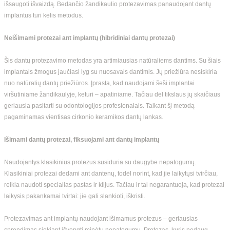
išsaugoti išvaizdą. Bedančio žandikaulio protezavimas panaudojant dantų
implantus turi kelis metodus.
Neišimami protezai ant implantų (hibridiniai dantų protezai)
Šis dantų protezavimo metodas yra artimiausias natūraliems dantims. Su šiais
implantais žmogus jaučiasi lyg su nuosavais dantimis. Jų priežiūra nesiskiria
nuo natūralių dantų priežiūros. Įprasta, kad naudojami šeši implantai
viršutiniame žandikaulyje, keturi – apatiniame. Tačiau dėl tikslaus jų skaičiaus
geriausia pasitarti su odontologijos profesionalais. Taikant šį metodą
pagaminamas vientisas cirkonio keramikos dantų lankas.
Išimami dantų protezai, fiksuojami ant dantų implantų
Naudojantys klasikinius protezus susiduria su daugybe nepatogumų.
Klasikiniai protezai dedami ant dantenų, todėl norint, kad jie laikytųsi tvirčiau,
reikia naudoti specialias pastas ir klijus. Tačiau ir tai negarantuoja, kad protezai
laikysis pakankamai tvirtai: jie gali slankioti, iškristi.
Protezavimas ant implantų naudojant išimamus protezus – geriausias
sprendimas siekiant išvengti minėtų nepatogumų. Protezas, kuris nedaug